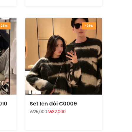
-28%
-21%
010
Set len đôi C0009
₩25,000
₩32,000