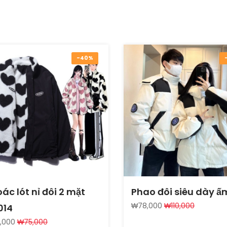
-40%
ác lót nỉ đôi 2 mặt
Phao đôi siêu dày ấ
₩78,000
₩110,000
014
,000
₩75,000