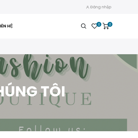
Đăng nhập
0
0
IÊN HỆ
HÚNG TÔI