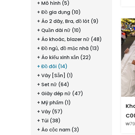
Mô hình (5)
Đồ gia dụng (10)
Áo 2 dây, Bra, đồ lót (9)
Quần dài nữ (10)
Áo khoác, blazer nữ (48)
Đồ ngủ, đồ mặc nhà (13)
Áo kiểu xinh xắn (22)
Đồ đôi (14)
Váy [Sẵn] (1)
Set nữ (64)
Giày dép nữ (47)
Mỹ phẩm (1)
Kho
Váy (57)
C00
Túi (38)
₩79
Áo cộc nam (3)