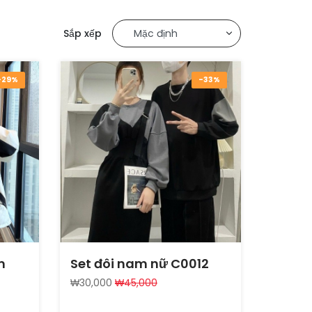
Sắp xếp
-29%
-33%
m
Set đôi nam nữ C0012
₩30,000
₩45,000