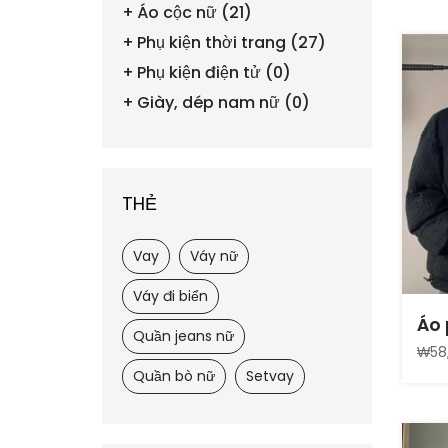
Áo cộc nữ (21)
Phụ kiện thời trang (27)
Phụ kiện điện tử (0)
Giày, dép nam nữ (0)
THẺ
Vay
Váy nữ
Váy đi biển
Áo 
Quần jeans nữ
₩58
Quần bò nữ
Setvay