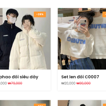
-26%
phao đôi siêu dày
Set len đôi C0007
,000
₩79,000
₩20,000
₩30,000