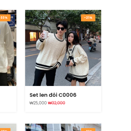
-33%
-21%
Set len đôi C0006
₩25,000
₩32,000