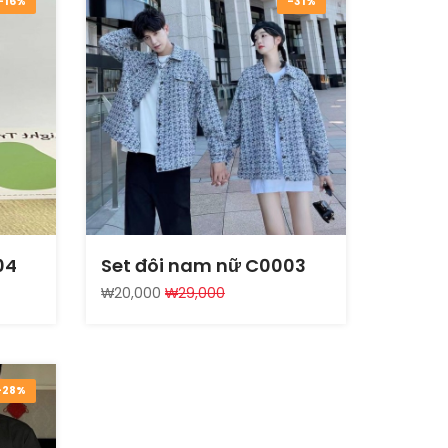
-16%
-31%
04
Set đôi nam nữ C0003
₩20,000
₩29,000
-28%