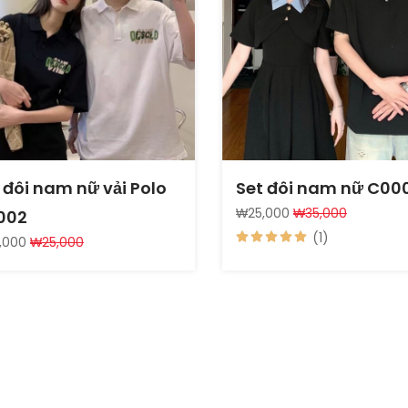
 đôi nam nữ vải Polo
Set đôi nam nữ C00
₩25,000
₩35,000
002
(1)
,000
₩25,000