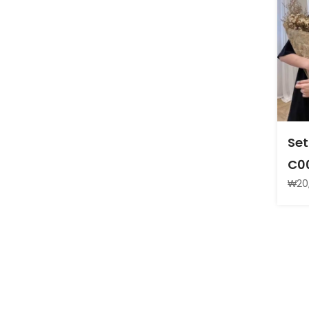
Set
C0
₩20