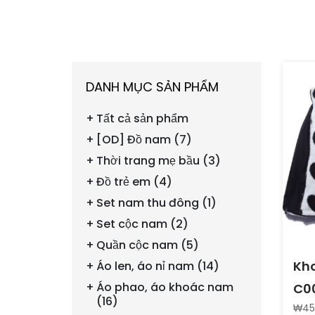
DANH MỤC SẢN PHẨM
Tất cả sản phẩm
[OD] Đồ nam (7)
Thời trang mẹ bầu (3)
Đồ trẻ em (4)
Set nam thu đông (1)
Set cộc nam (2)
Quần cộc nam (5)
Kho
Áo len, áo nỉ nam (14)
Áo phao, áo khoác nam
C0
(16)
₩45