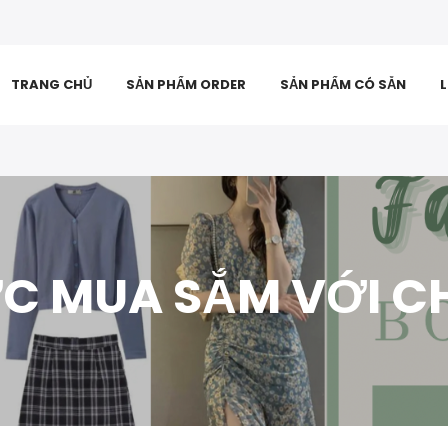
TRANG CHỦ
SẢN PHẨM ORDER
SẢN PHẨM CÓ SẴN
L
C MUA SẮM VỚI C