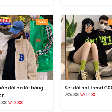
-28%
ác đôi da lót bông
Set đôi hot trend C0
₩25,000
₩35,000
11
,000
₩110,000