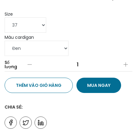
Size
Màu cardigan
Số
lượng
THÊM VÀO GIỎ HÀNG
MUA NGAY
CHIA SẺ: