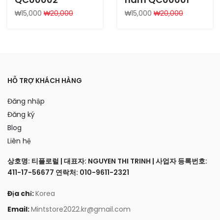
₩15,000
₩20,000
₩15,000
₩20,000
HỖ TRỢ KHÁCH HÀNG
Đăng nhập
Đăng ký
Blog
Liên hệ
상호명: 티플로럴 | 대표자: NGUYEN THI TRINH | 사업자 등록번호:
411-17-56677 연락처: 010-9611-2321
Địa chỉ:
Korea
Email:
Mintstore2022.kr@gmail.com