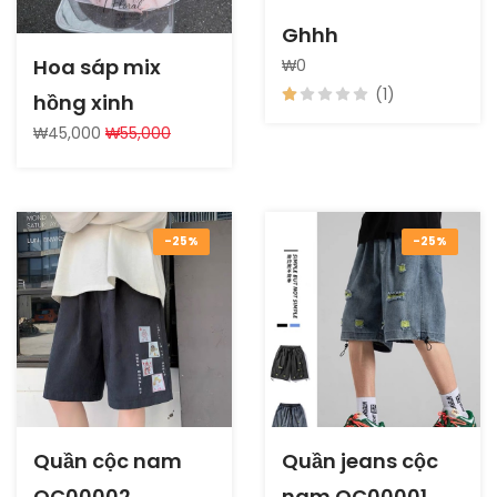
Ghhh
Hoa sáp mix
₩0
(1)
hồng xinh
₩45,000
₩55,000
-25%
-25%
Quần cộc nam
Quần jeans cộc
QC00002
nam QC00001