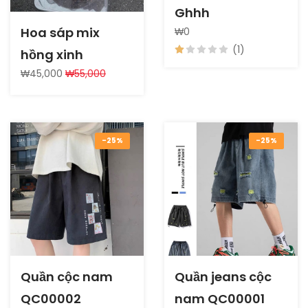
Ghhh
Hoa sáp mix
₩0
(1)
hồng xinh
₩45,000
₩55,000
-25%
-25%
Quần cộc nam
Quần jeans cộc
QC00002
nam QC00001