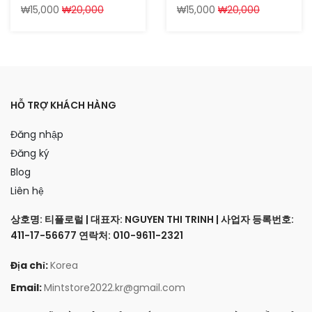
₩15,000
₩20,000
₩15,000
₩20,000
HỖ TRỢ KHÁCH HÀNG
Đăng nhập
Đăng ký
Blog
Liên hệ
상호명: 티플로럴 | 대표자: NGUYEN THI TRINH | 사업자 등록번호:
411-17-56677 연락처: 010-9611-2321
Địa chỉ:
Korea
Email:
Mintstore2022.kr@gmail.com