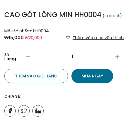
CAO GÓT LÔNG MỊN HH0004
(
In stock
)
Mã sản phẩm:
HH0004
₩15,000
₩20,000
Thêm vào mục yêu thích
Số
lượng
THÊM VÀO GIỎ HÀNG
MUA NGAY
CHIA SẺ: