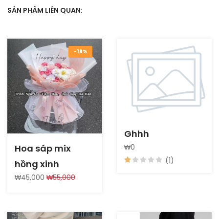
SẢN PHẨM LIÊN QUAN:
-18%
Ghhh
Hoa sáp mix
₩0
(1)
hồng xinh
₩45,000
₩55,000