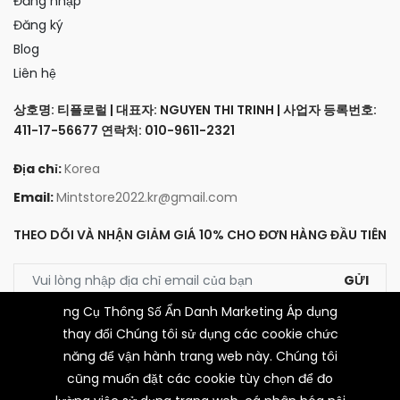
Đăng nhập
Đăng ký
Blog
Liên hệ
상호명: 티플로럴 | 대표자: NGUYEN THI TRINH | 사업자 등록번호:
411-17-56677 연락처: 010-9611-2321
Địa chỉ:
Korea
Email:
Mintstore2022.kr@gmail.com
THEO DÕI VÀ NHẬN GIẢM GIÁ 10% CHO ĐƠN HÀNG ĐẦU TIÊN
GỬI
ng Cụ Thông Số Ẩn Danh Marketing Áp dụng
thay đổi Chúng tôi sử dụng các cookie chức
LIÊN KẾT VỚI CHÚNG TÔI
năng để vận hành trang web này. Chúng tôi
cũng muốn đặt các cookie tùy chọn để đo