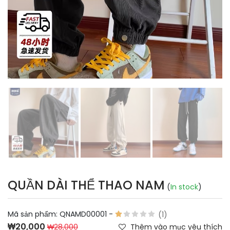
QUẦN DÀI THỂ THAO NAM
(
In stock
)
Mã sản phẩm:
QNAMD00001
-
(1)
₩20,000
₩28,000
Thêm vào mục yêu thích