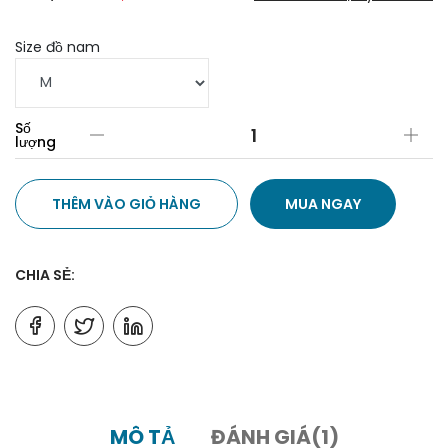
Size đồ nam
Số
lượng
THÊM VÀO GIỎ HÀNG
MUA NGAY
CHIA SẺ:
MÔ TẢ
ĐÁNH GIÁ(1)